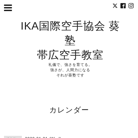
IKA国際空手協会 葵
塾
帯広空手教室
礼儀で、強さを育てる。
強さが、人間力になる
それが葵塾です
カレンダー