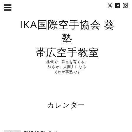
IKA国際空手協会 葵
塾
帯広空手教室
礼儀で、強さを育てる。
強さが、人間力になる
それが葵塾です
カレンダー