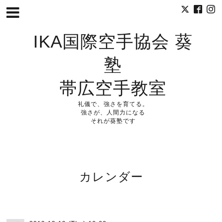
IKA国際空手協会 葵
塾
帯広空手教室
礼儀で、強さを育てる。
強さが、人間力になる
それが葵塾です
カレンダー