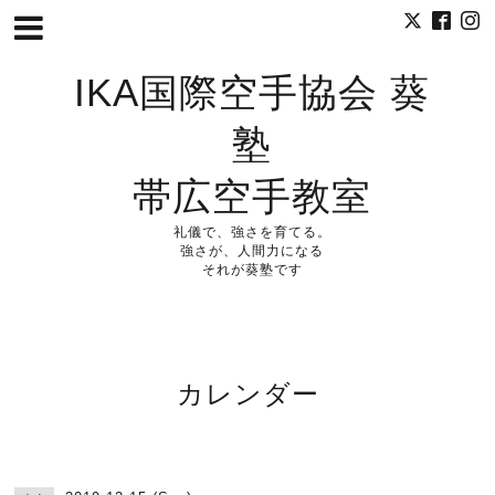
IKA国際空手協会 葵
塾
帯広空手教室
礼儀で、強さを育てる。
強さが、人間力になる
それが葵塾です
カレンダー