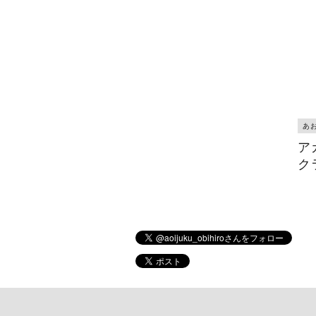
あ
ア
ク