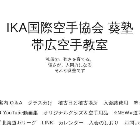
IKA国際空手協会 葵塾
帯広空手教室
礼儀で、強さを育てる。
強さが、人間力になる
それが葵塾です
案内 Q＆A
クラス分け
稽古日と稽古場所
入会諸費用
塾
U YouTube動画集
オリジナルグッズ＆空手用品
⭐NEW⭐
北海道Jrリーグ
LINK
カレンダー
入会のしおり
お問い