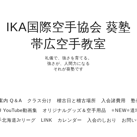
IKA国際空手協会 葵塾
帯広空手教室
礼儀で、強さを育てる。
強さが、人間力になる
それが葵塾です
案内 Q＆A
クラス分け
稽古日と稽古場所
入会諸費用
塾
U YouTube動画集
オリジナルグッズ＆空手用品
⭐NEW⭐
北海道Jrリーグ
LINK
カレンダー
入会のしおり
お問い