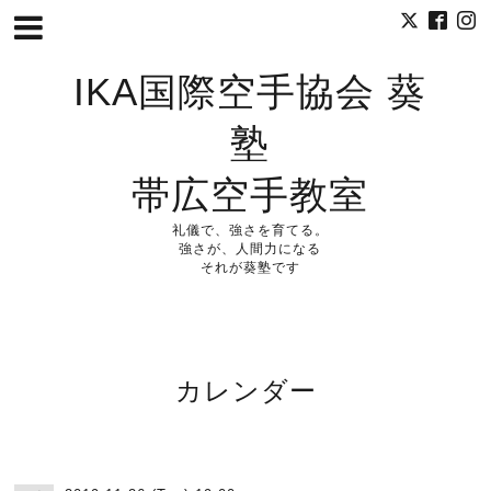
IKA国際空手協会 葵
塾
帯広空手教室
礼儀で、強さを育てる。
強さが、人間力になる
それが葵塾です
カレンダー