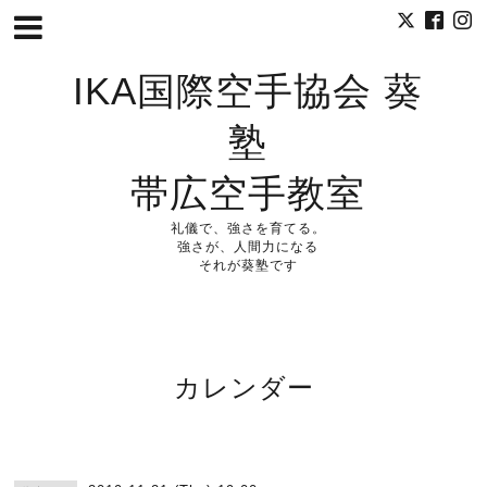
IKA国際空手協会 葵
塾
帯広空手教室
礼儀で、強さを育てる。
強さが、人間力になる
それが葵塾です
カレンダー