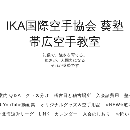
IKA国際空手協会 葵塾
帯広空手教室
礼儀で、強さを育てる。
強さが、人間力になる
それが葵塾です
案内 Q＆A
クラス分け
稽古日と稽古場所
入会諸費用
塾
U YouTube動画集
オリジナルグッズ＆空手用品
⭐NEW⭐
北海道Jrリーグ
LINK
カレンダー
入会のしおり
お問い