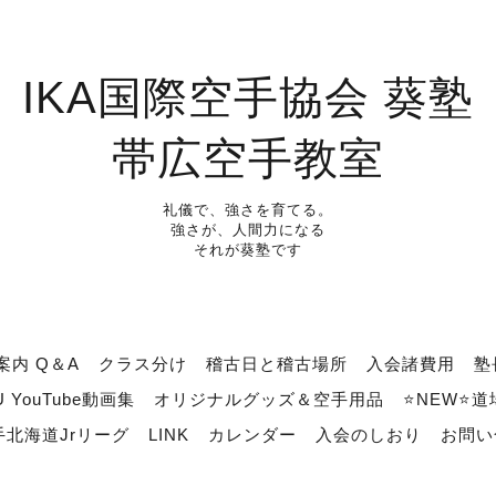
IKA国際空手協会 葵塾
帯広空手教室
礼儀で、強さを育てる。
強さが、人間力になる
それが葵塾です
案内 Q＆A
クラス分け
稽古日と稽古場所
入会諸費用
塾
U YouTube動画集
オリジナルグッズ＆空手用品
⭐NEW⭐
北海道Jrリーグ
LINK
カレンダー
入会のしおり
お問い