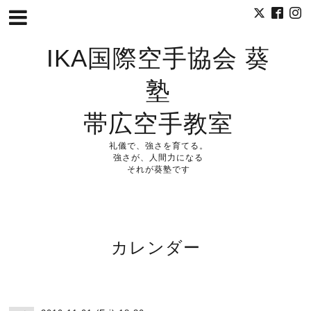
IKA国際空手協会 葵
塾
帯広空手教室
礼儀で、強さを育てる。
強さが、人間力になる
それが葵塾です
カレンダー