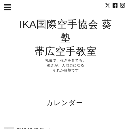
IKA国際空手協会 葵
塾
帯広空手教室
礼儀で、強さを育てる。
強さが、人間力になる
それが葵塾です
カレンダー