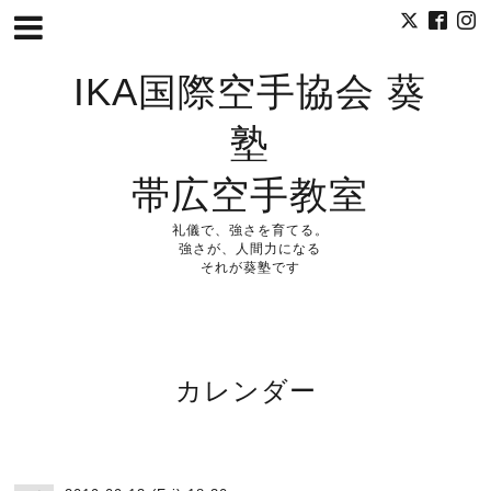
IKA国際空手協会 葵
塾
帯広空手教室
礼儀で、強さを育てる。
強さが、人間力になる
それが葵塾です
カレンダー