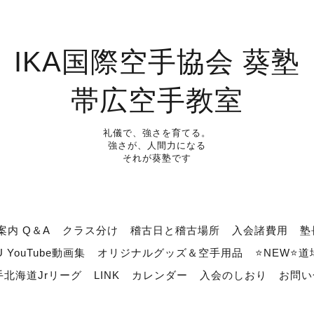
IKA国際空手協会 葵塾
帯広空手教室
礼儀で、強さを育てる。
強さが、人間力になる
それが葵塾です
案内 Q＆A
クラス分け
稽古日と稽古場所
入会諸費用
塾
U YouTube動画集
オリジナルグッズ＆空手用品
⭐NEW⭐
北海道Jrリーグ
LINK
カレンダー
入会のしおり
お問い