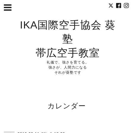
IKA国際空手協会 葵
塾
帯広空手教室
礼儀で、強さを育てる。
強さが、人間力になる
それが葵塾です
カレンダー