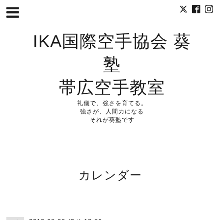
IKA国際空手協会 葵
塾
帯広空手教室
礼儀で、強さを育てる。
強さが、人間力になる
それが葵塾です
カレンダー