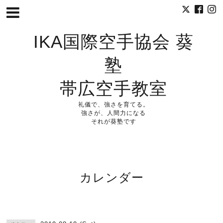
IKA国際空手協会 葵
塾
帯広空手教室
礼儀で、強さを育てる。
強さが、人間力になる
それが葵塾です
カレンダー