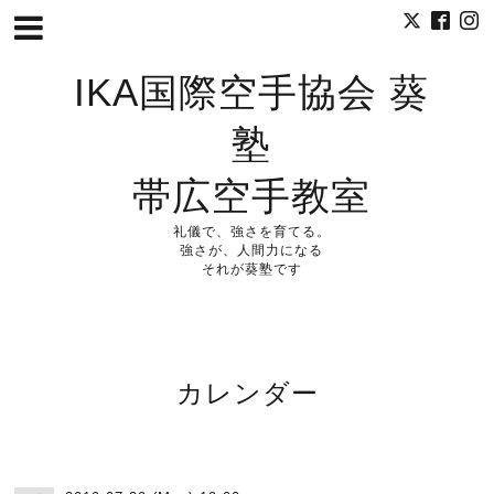
IKA国際空手協会 葵
塾
帯広空手教室
礼儀で、強さを育てる。
強さが、人間力になる
それが葵塾です
カレンダー