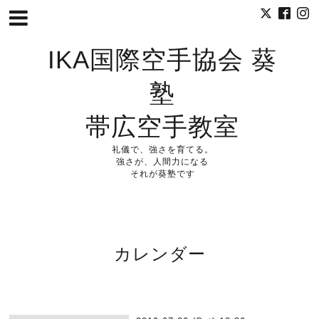
IKA国際空手協会 葵
塾
帯広空手教室
礼儀で、強さを育てる。
強さが、人間力になる
それが葵塾です
カレンダー