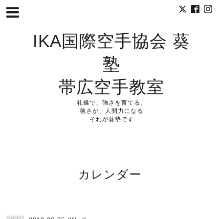
IKA国際空手協会 葵
塾
帯広空手教室
礼儀で、強さを育てる。
強さが、人間力になる
それが葵塾です
カレンダー