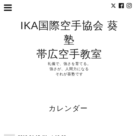
IKA国際空手協会 葵
塾
帯広空手教室
礼儀で、強さを育てる。
強さが、人間力になる
それが葵塾です
カレンダー