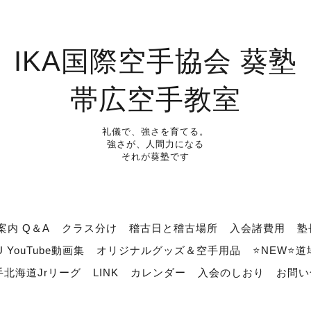
IKA国際空手協会 葵塾
帯広空手教室
礼儀で、強さを育てる。
強さが、人間力になる
それが葵塾です
案内 Q＆A
クラス分け
稽古日と稽古場所
入会諸費用
塾
U YouTube動画集
オリジナルグッズ＆空手用品
⭐NEW⭐
北海道Jrリーグ
LINK
カレンダー
入会のしおり
お問い