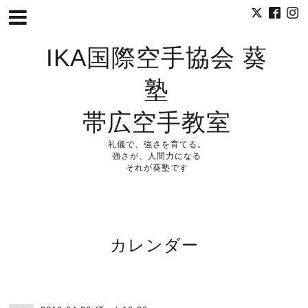
IKA国際空手協会 葵
塾
帯広空手教室
礼儀で、強さを育てる。
強さが、人間力になる
それが葵塾です
カレンダー