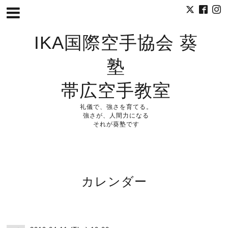
IKA国際空手協会 葵
塾
帯広空手教室
礼儀で、強さを育てる。
強さが、人間力になる
それが葵塾です
カレンダー