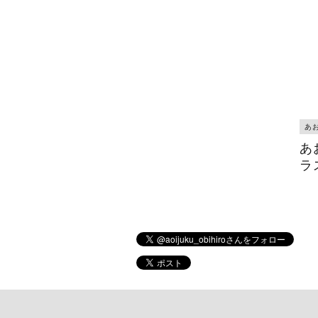
あ
あ
ラ