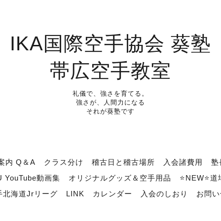
IKA国際空手協会 葵塾
帯広空手教室
礼儀で、強さを育てる。
強さが、人間力になる
それが葵塾です
案内 Q＆A
クラス分け
稽古日と稽古場所
入会諸費用
塾
U YouTube動画集
オリジナルグッズ＆空手用品
⭐NEW⭐
北海道Jrリーグ
LINK
カレンダー
入会のしおり
お問い