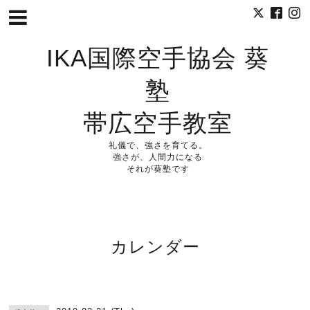
IKA国際空手協会 葵
塾
帯広空手教室
礼儀で、強さを育てる。
強さが、人間力になる
それが葵塾です
カレンダー