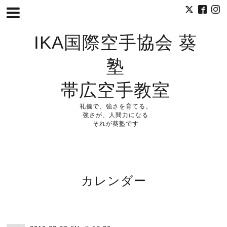
IKA国際空手協会 葵
塾
帯広空手教室
礼儀で、強さを育てる。
強さが、人間力になる
それが葵塾です
カレンダー