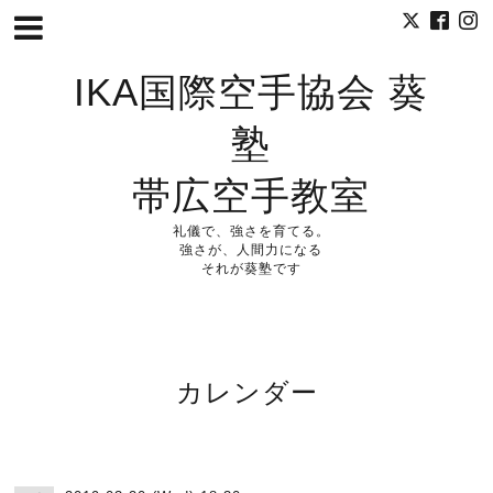
IKA国際空手協会 葵
塾
帯広空手教室
礼儀で、強さを育てる。
強さが、人間力になる
それが葵塾です
カレンダー