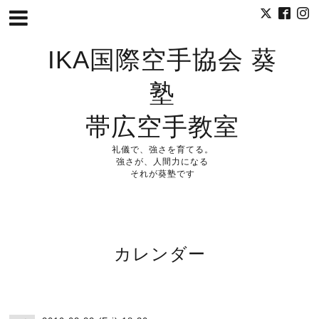
IKA国際空手協会 葵
塾
帯広空手教室
礼儀で、強さを育てる。
強さが、人間力になる
それが葵塾です
カレンダー