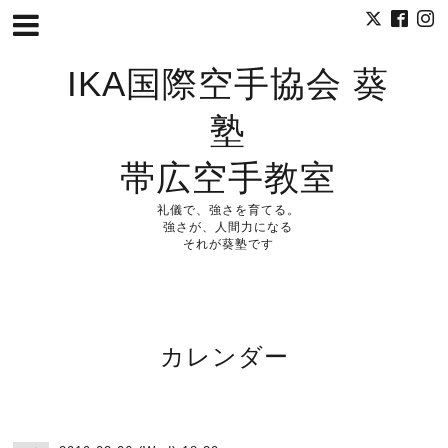
IKA国際空手協会 葵
塾
帯広空手教室
礼儀で、強さを育てる。
強さが、人間力になる
それが葵塾です
カレンダー