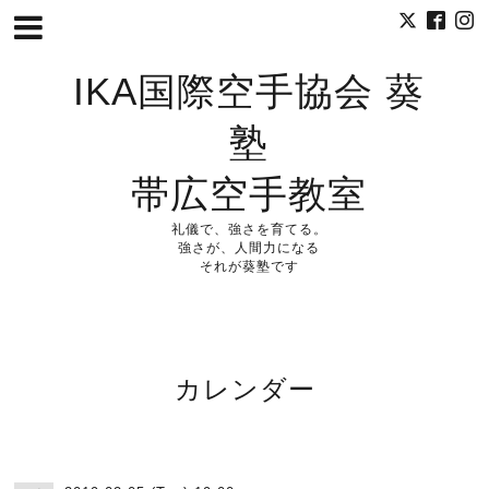
IKA国際空手協会 葵
塾
帯広空手教室
礼儀で、強さを育てる。
強さが、人間力になる
それが葵塾です
カレンダー