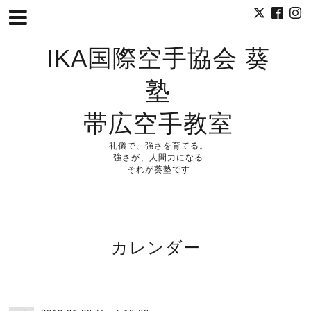
IKA国際空手協会 葵
塾
帯広空手教室
礼儀で、強さを育てる。
強さが、人間力になる
それが葵塾です
カレンダー