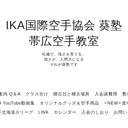
IKA国際空手協会 葵塾
帯広空手教室
礼儀で、強さを育てる。
強さが、人間力になる
それが葵塾です
案内 Q＆A
クラス分け
稽古日と稽古場所
入会諸費用
塾
U YouTube動画集
オリジナルグッズ＆空手用品
⭐NEW⭐
北海道Jrリーグ
LINK
カレンダー
入会のしおり
お問い