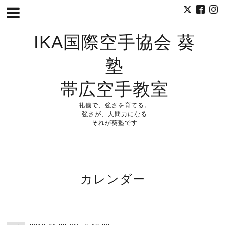
IKA国際空手協会 葵
塾
帯広空手教室
礼儀で、強さを育てる。
強さが、人間力になる
それが葵塾です
カレンダー