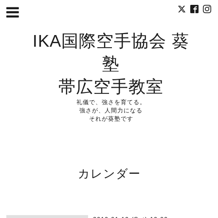
IKA国際空手協会 葵
塾
帯広空手教室
礼儀で、強さを育てる。
強さが、人間力になる
それが葵塾です
カレンダー