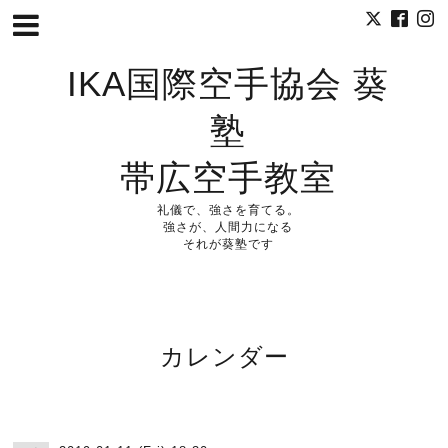
IKA国際空手協会 葵
塾
帯広空手教室
礼儀で、強さを育てる。
強さが、人間力になる
それが葵塾です
カレンダー