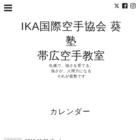
IKA国際空手協会 葵
塾
帯広空手教室
礼儀で、強さを育てる。
強さが、人間力になる
それが葵塾です
カレンダー