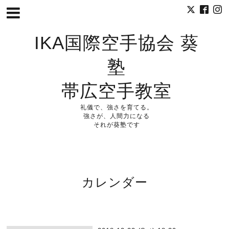
IKA国際空手協会 葵
塾
帯広空手教室
礼儀で、強さを育てる。
強さが、人間力になる
それが葵塾です
カレンダー