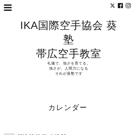
IKA国際空手協会 葵
塾
帯広空手教室
礼儀で、強さを育てる。
強さが、人間力になる
それが葵塾です
カレンダー