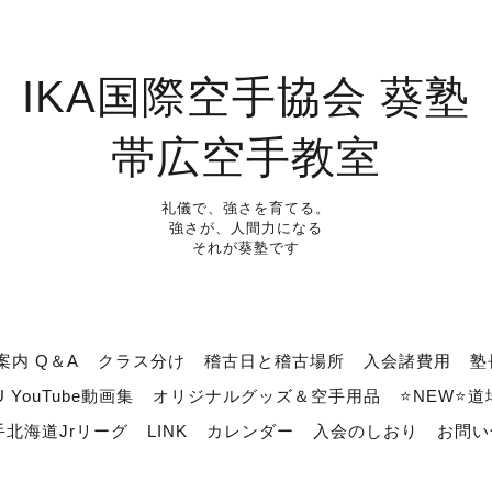
IKA国際空手協会 葵塾
帯広空手教室
礼儀で、強さを育てる。
強さが、人間力になる
それが葵塾です
案内 Q＆A
クラス分け
稽古日と稽古場所
入会諸費用
塾
U YouTube動画集
オリジナルグッズ＆空手用品
⭐NEW⭐
北海道Jrリーグ
LINK
カレンダー
入会のしおり
お問い