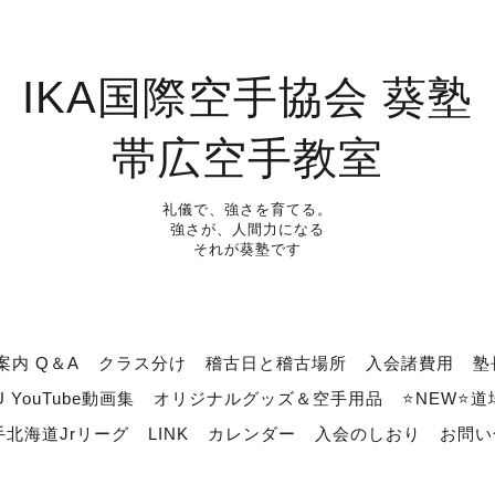
IKA国際空手協会 葵塾
帯広空手教室
礼儀で、強さを育てる。
強さが、人間力になる
それが葵塾です
案内 Q＆A
クラス分け
稽古日と稽古場所
入会諸費用
塾
U YouTube動画集
オリジナルグッズ＆空手用品
⭐NEW⭐
北海道Jrリーグ
LINK
カレンダー
入会のしおり
お問い