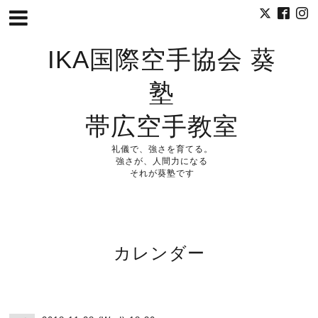
IKA国際空手協会 葵
塾
帯広空手教室
礼儀で、強さを育てる。
強さが、人間力になる
それが葵塾です
カレンダー