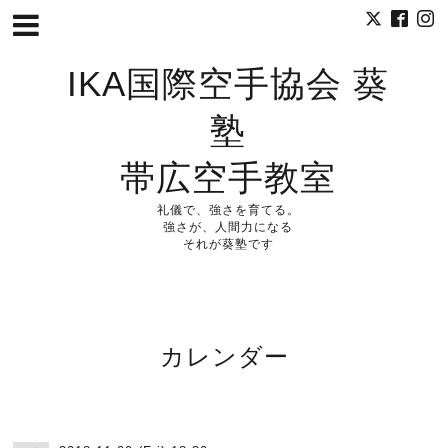
IKA国際空手協会 葵
塾
帯広空手教室
礼儀で、強さを育てる。
強さが、人間力になる
それが葵塾です
カレンダー