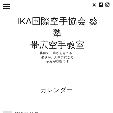
IKA国際空手協会 葵
塾
帯広空手教室
礼儀で、強さを育てる。
強さが、人間力になる
それが葵塾です
カレンダー