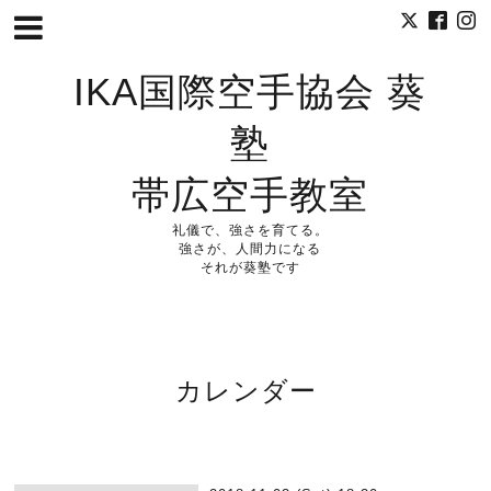
IKA国際空手協会 葵
塾
帯広空手教室
礼儀で、強さを育てる。
強さが、人間力になる
それが葵塾です
カレンダー