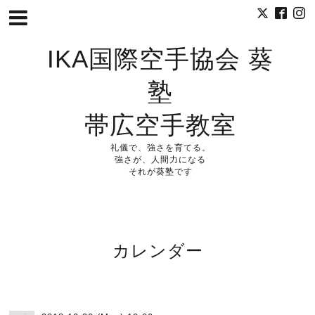
IKA国際空手協会 葵
塾
帯広空手教室
礼儀で、強さを育てる。
強さが、人間力になる
それが葵塾です
カレンダー