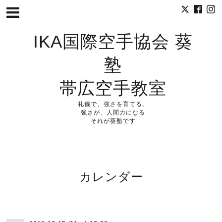
IKA国際空手協会 葵
塾
帯広空手教室
礼儀で、強さを育てる。
強さが、人間力になる
それが葵塾です
カレンダー