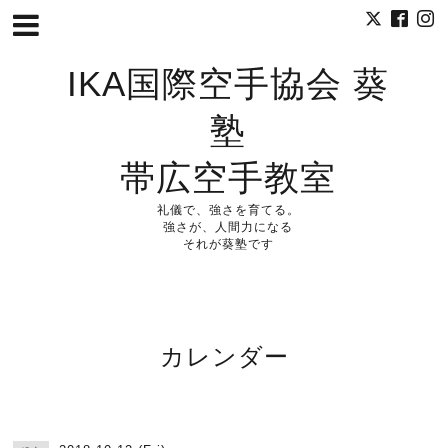
IKA国際空手協会 葵
塾
帯広空手教室
礼儀で、強さを育てる。
強さが、人間力になる
それが葵塾です
カレンダー