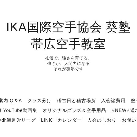
IKA国際空手協会 葵塾
帯広空手教室
礼儀で、強さを育てる。
強さが、人間力になる
それが葵塾です
案内 Q＆A
クラス分け
稽古日と稽古場所
入会諸費用
塾
U YouTube動画集
オリジナルグッズ＆空手用品
⭐NEW⭐
北海道Jrリーグ
LINK
カレンダー
入会のしおり
お問い