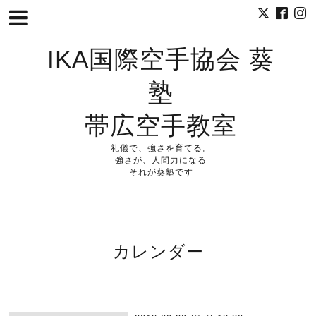
IKA国際空手協会 葵
塾
帯広空手教室
礼儀で、強さを育てる。
強さが、人間力になる
それが葵塾です
カレンダー